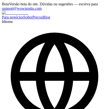
Beta
Versão beta do site. Dúvidas ou sugestões — escreva para
support@wowpostio.com
Para negócios
Sobre
Preços
Blog
Idioma