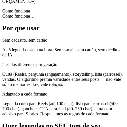
ORÇAMENTO»).
Como funciona
Como funciona
…
Por que usar
Sem cadastro, sem cartão
As 5 legendas saem na hora. Sem e-mail, sem cartão, sem créditos
de IA.
5 estilos diferentes por geração
Curta (Reels), pergunta (engajamento), storytelling, lista (carrossel),
vendas. O algoritmo premia variedade entre seus posts — não vale
só «o melhor estilo», vale rotação.
Adaptado a cada formato
Legenda curta para Reels (até 100 char), lista para carrossel (500–
700 char), gancho + CTA para feed (80–250 char), curta com
adesivo para Stories. Respeitamos as regras de cada formato.
Quer legendas no SEU tom de voz,