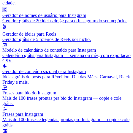
cidade.
🆔
Gerador de nomes de usuário para Instagram
Gerador grátis de 20 ideias de @ para o Instagram do seu negócio.
🎬
Gerador de ideias para Reels
Gerador grátis de 5 roteiros de Reels por nicho.
📅
Modelo de calendário de conteúdo para Instagram
Calendário grátis para Instagram — semana ou mês, com exportação
CSV.
🎄
Gerador de conteúdo sazonal para Instagram
Ideias grátis de posts para Réveillon, Dia das Mães, Carnaval, Black
Friday e mais.
💬
Frases para bio do Instagram
Mais de 100 frases prontas pra bio do Instagram — copie e cole
grátis.
📝
Frases para Instagram
Mais de 100 frases e legendas prontas pro Instagram — copie e cole
grátis.
🖼️