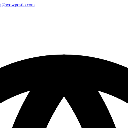
rt@wowpostio.com