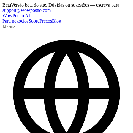
Beta
Versão beta do site. Dúvidas ou sugestões — escreva para
support@wowpostio.com
WowPostio AI
Para negócios
Sobre
Preços
Blog
Idioma