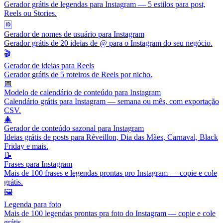
Gerador grátis de legendas para Instagram — 5 estilos para post,
Reels ou Stories.
🆔
Gerador de nomes de usuário para Instagram
Gerador grátis de 20 ideias de @ para o Instagram do seu negócio.
🎬
Gerador de ideias para Reels
Gerador grátis de 5 roteiros de Reels por nicho.
📅
Modelo de calendário de conteúdo para Instagram
Calendário grátis para Instagram — semana ou mês, com exportação
CSV.
🎄
Gerador de conteúdo sazonal para Instagram
Ideias grátis de posts para Réveillon, Dia das Mães, Carnaval, Black
Friday e mais.
📝
Frases para Instagram
Mais de 100 frases e legendas prontas pro Instagram — copie e cole
grátis.
🖼️
Legenda para foto
Mais de 100 legendas prontas pra foto do Instagram — copie e cole
grátis.