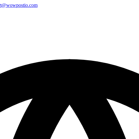
rt@wowpostio.com