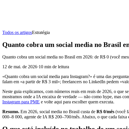
Todos os artigos
Estratégia
Quanto cobra um social media no Brasil e
Quanto cobra um social media no Brasil em 2026: de R$ 0 (você mesmo
12 de mai. de 2026
·
10
min de leitura
«Quanto cobra um social media para Instagram?» é uma das pergunta
falam em «a partir de R$ 3 mil»; freelancers no LinkedIn pedem «val
Neste guia explicamos, com números reais em reais de 2026, o que se 
mostramos onde a IA encaixa de verdade — não como hype, mas como l
Instagram para PME
e volte aqui para escolher quem executa.
Resumo.
Em 2026, social media no Brasil custa de
R$ 0/mês
(você f
000–8 000, agente de IA R$ 200–700/mês. Abaixo, o que cada faixa e
O que está incluído no trabalho de um soc