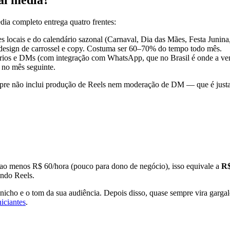
ia completo entrega quatro frentes:
 locais e do calendário sazonal (Carnaval, Dia das Mães, Festa Junina,
 design de carrossel e copy. Costuma ser 60–70% do tempo todo mês.
ios e DMs (com integração com WhatsApp, que no Brasil é onde a ven
r no mês seguinte.
re não inclui produção de Reels nem moderação de DM — que é justam
ao menos R$ 60/hora (pouco para dono de negócio), isso equivale a
R$
ando Reels.
icho e o tom da sua audiência. Depois disso, quase sempre vira gargal
iciantes
.