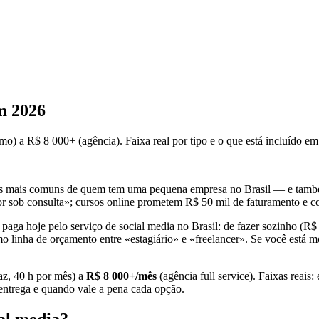
m 2026
) a R$ 8 000+ (agência). Faixa real por tipo e o que está incluído e
s mais comuns de quem tem uma pequena empresa no Brasil — e também
or sob consulta»; cursos online prometem R$ 50 mil de faturamento e c
paga hoje pelo serviço de social media no Brasil: de fazer sozinho (R$
inha de orçamento entre «estagiário» e «freelancer». Se você está mo
az, 40 h por mês) a
R$ 8 000+/mês
(agência full service). Faixas reai
ntrega e quando vale a pena cada opção.
ial media?