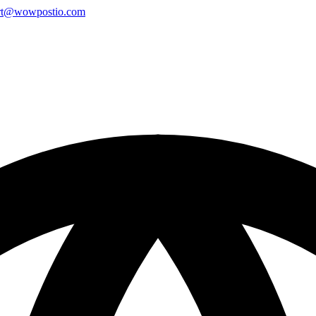
rt@wowpostio.com