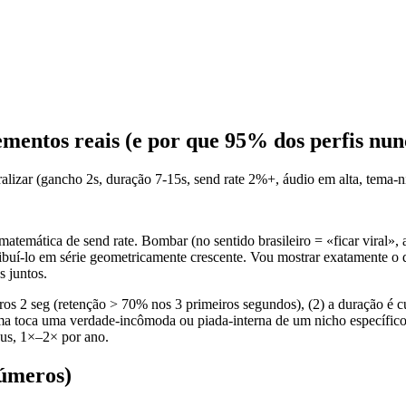
mentos reais (e por que 95% dos perfis nu
izar (gancho 2s, duração 7-15s, send rate 2%+, áudio em alta, tema-n
temática de send rate. Bombar (no sentido brasileiro = «ficar viral»
tribuí-lo em série geometricamente crescente. Vou mostrar exatamente o 
s juntos.
2 seg (retenção > 70% nos 3 primeiros segundos), (2) a duração é cur
 tema toca uma verdade-incômoda ou piada-interna de um nicho específico
us, 1×–2× por ano.
números)