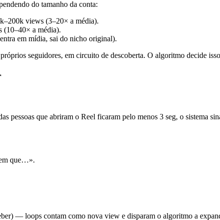
dependendo do tamanho da conta:
k–200k views (3–20× a média).
 (10–40× a média).
ra em mídia, sai do nicho original).
róprios seguidores, em circuito de descoberta. O algoritmo decide isso 
r
s pessoas que abriram o Reel ficaram pelo menos 3 seg, o sistema sina
abem que…».
rceber) — loops contam como nova view e disparam o algoritmo a expa