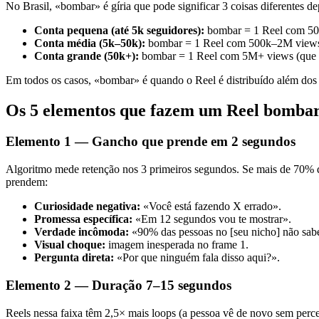
No Brasil, «bombar» é gíria que pode significar 3 coisas diferentes 
Conta pequena (até 5k seguidores):
bombar = 1 Reel com 50
Conta média (5k–50k):
bombar = 1 Reel com 500k–2M views
Conta grande (50k+):
bombar = 1 Reel com 5M+ views (que ent
Em todos os casos, «bombar» é quando o Reel é distribuído além dos p
Os 5 elementos que fazem um Reel bomba
Elemento 1 — Gancho que prende em 2 segundos
Algoritmo mede retenção nos 3 primeiros segundos. Se mais de 70% da
prendem:
Curiosidade negativa:
«Você está fazendo X errado».
Promessa específica:
«Em 12 segundos vou te mostrar».
Verdade incômoda:
«90% das pessoas no [seu nicho] não s
Visual choque:
imagem inesperada no frame 1.
Pergunta direta:
«Por que ninguém fala disso aqui?».
Elemento 2 — Duração 7–15 segundos
Reels nessa faixa têm 2,5× mais loops (a pessoa vê de novo sem pe