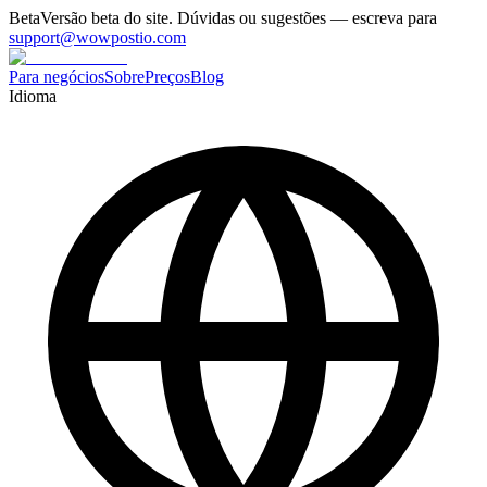
Beta
Versão beta do site. Dúvidas ou sugestões — escreva para
support@wowpostio.com
Para negócios
Sobre
Preços
Blog
Idioma