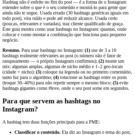
Hashtag não é enfeite no fim do post — é a forma de o Instagram
entender sobre o que é o seu conteúdo e mostrá-lo para gente que
ainda não te segue. Usada errado (30 hashtags genéricas iguais em
todo post), vira ruído e pode até reduzir alcance. Usada certo
(poucas, relevantes e variadas), traz cliente qualificado de graça.
Este guia mostra como usar hashtags no Instagram: quantas, onde
colocar e como montar a combinação que funciona para pequeno
negócio.
Resumo.
Para usar hashtags no Instagram:
(1)
use de 3 a 10
hashtags realmente relevantes ao post (o número não é fator de
ranqueamento — o próprio Instagram confirmou);
(2)
monte um
mix: algumas amplas, algumas de nicho médio e 1–2 geo-locais
(cidade + nicho);
(3)
coloque na legenda ou no primeiro comentário,
tanto faz para o algoritmo;
(4)
rotacione as hashtags entre os posts
(troque 30–40%) para não repetir sempre o mesmo bloco;
(5)
evite
hashtags gigantes como #love, onde o seu post some em segundos.
Para que servem as hashtags no
Instagram?
A hashtag tem duas funções principais para a PME:
Classificar o conteúdo.
Ela diz ao Instagram o tema do post,