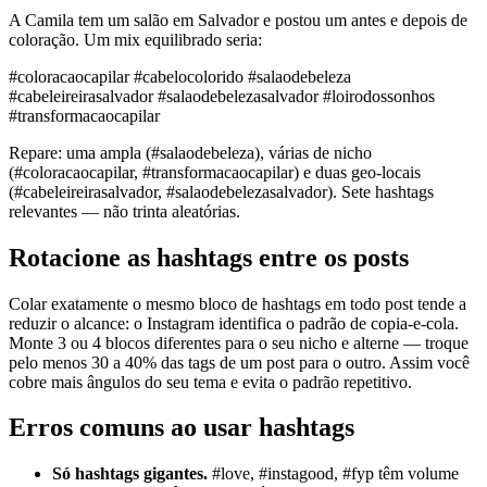
A Camila tem um salão em Salvador e postou um antes e depois de
coloração. Um mix equilibrado seria:
#coloracaocapilar #cabelocolorido #salaodebeleza
#cabeleireirasalvador #salaodebelezasalvador #loirodossonhos
#transformacaocapilar
Repare: uma ampla (#salaodebeleza), várias de nicho
(#coloracaocapilar, #transformacaocapilar) e duas geo-locais
(#cabeleireirasalvador, #salaodebelezasalvador). Sete hashtags
relevantes — não trinta aleatórias.
Rotacione as hashtags entre os posts
Colar exatamente o mesmo bloco de hashtags em todo post tende a
reduzir o alcance: o Instagram identifica o padrão de copia-e-cola.
Monte 3 ou 4 blocos diferentes para o seu nicho e alterne — troque
pelo menos 30 a 40% das tags de um post para o outro. Assim você
cobre mais ângulos do seu tema e evita o padrão repetitivo.
Erros comuns ao usar hashtags
Só hashtags gigantes.
#love, #instagood, #fyp têm volume