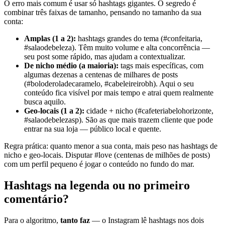
O erro mais comum é usar só hashtags gigantes. O segredo é
combinar três faixas de tamanho, pensando no tamanho da sua
conta:
Amplas (1 a 2):
hashtags grandes do tema (#confeitaria,
#salaodebeleza). Têm muito volume e alta concorrência —
seu post some rápido, mas ajudam a contextualizar.
De nicho médio (a maioria):
tags mais específicas, com
algumas dezenas a centenas de milhares de posts
(#boloderoladecaramelo, #cabeleireirobh). Aqui o seu
conteúdo fica visível por mais tempo e atrai quem realmente
busca aquilo.
Geo-locais (1 a 2):
cidade + nicho (#cafeteriabelohorizonte,
#salaodebelezasp). São as que mais trazem cliente que pode
entrar na sua loja — público local e quente.
Regra prática: quanto menor a sua conta, mais peso nas hashtags de
nicho e geo-locais. Disputar #love (centenas de milhões de posts)
com um perfil pequeno é jogar o conteúdo no fundo do mar.
Hashtags na legenda ou no primeiro
comentário?
Para o algoritmo,
tanto faz
— o Instagram lê hashtags nos dois