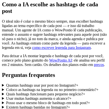
Como a IA escolhe as hashtags de cada
post
O ideal não é colar o mesmo bloco sempre, mas escolher hashtags
ligadas ao tema específico de cada post — e isso dá trabalho
manual. Um agente de IA como o WowPostio lê cada publicação,
entende o assunto e sugere hashtags relevantes para aquele post (não
só para o nicho), já no tom da marca, e ainda agenda e publica por
você. As hashtags entram como parte da legenda — para escrever a
legenda em si, veja
como escrever legenda para Instagram
.
Para deixar a IA montar legenda e hashtags de cada post por você,
comece pelo plano gratuito do
WowPostio AI
: ele analisa seu perfil
em 2 minutos. Sem cartão. Os detalhes dos planos estão em
preços
.
Perguntas frequentes
Quantas hashtags usar por post no Instagram?
+
Coloco as hashtags na legenda ou no primeiro comentário?
+
Quais hashtags funcionam para pequeno negócio?
+
Usar muitas hashtags aumenta o alcance?
+
Posso usar o mesmo bloco de hashtags em todo post?
+
Existem hashtags banidas no Instagram?
+