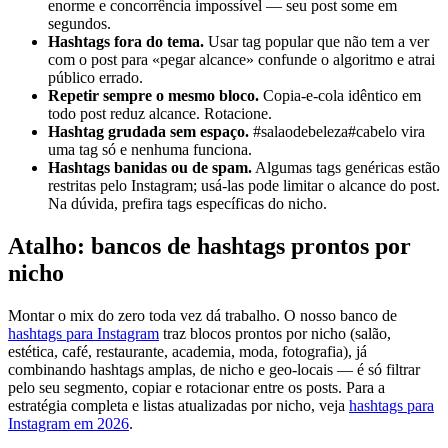
enorme e concorrência impossível — seu post some em
segundos.
Hashtags fora do tema.
Usar tag popular que não tem a ver
com o post para «pegar alcance» confunde o algoritmo e atrai
público errado.
Repetir sempre o mesmo bloco.
Copia-e-cola idêntico em
todo post reduz alcance. Rotacione.
Hashtag grudada sem espaço.
#salaodebeleza#cabelo vira
uma tag só e nenhuma funciona.
Hashtags banidas ou de spam.
Algumas tags genéricas estão
restritas pelo Instagram; usá-las pode limitar o alcance do post.
Na dúvida, prefira tags específicas do nicho.
Atalho: bancos de hashtags prontos por
nicho
Montar o mix do zero toda vez dá trabalho. O nosso banco de
hashtags para Instagram
traz blocos prontos por nicho (salão,
estética, café, restaurante, academia, moda, fotografia), já
combinando hashtags amplas, de nicho e geo-locais — é só filtrar
pelo seu segmento, copiar e rotacionar entre os posts. Para a
estratégia completa e listas atualizadas por nicho, veja
hashtags para
Instagram em 2026
.