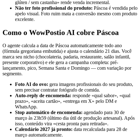
glúten / sem castanha» rende venda incremental.
Não ter foto profissional do produto:
Páscoa é vendida pelo
apelo visual. Foto ruim mata a conversão mesmo com produto
excelente.
Como o WowPostio AI cobre Páscoa
O agente calcula a data de Páscoa automaticamente todo ano
(fórmula gregoriana embutida) e ajusta o calendário 21 dias. Você
marca seu nicho (chocolateria, padaria, restaurante, salão infantil,
presente corporativo) e ele gera a campanha completa: pré-
lançamento, pico, Semana Santa e Domingo — com variação por
segmento.
Foto AI do ovo:
gera imagens profissionais do seu produto,
sem precisar contratar fotógrafo de comida.
Auto-reply de encomenda:
responde «qual sabor», «qual
prazo», «aceita cartão», «entrega em X» pelo DM e
WhatsApp.
Stop automático de encomenda:
agendado para 30 de
março às 23h59 (último dia útil de produção artesanal). Após
isso, conteúdo vira «cesta pronta para retirada».
Calendário 2027 já pronto:
data recalculada para 28 de
março automaticamente.