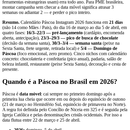
ferramentas estrangeiras usam) erra todo ano. Para PME brasileira,
montar campanha sem checar a data móvel significa atrasar 3
semanas ou adiantar 2 — e perder o pico inteiro.
Resumo.
Calendário Páscoa Instagram 2026 funciona em
21 dias
(não 14 como Mães / Pais), do dia 16 de março ao dia 5 de abril, em
quatro fases:
16/3–22/3 — pré-lançamento
(cardápio, encomenda
aberta, antecipação),
23/3–29/3 — pico de busca de chocolate
(decisão da semana santa),
30/3–3/4 — semana santa
(peixe na
Sexta Santa, frete urgente, retirada local) e
5/4 — Domingo de
Páscoa
(foco emocional, zero promo). Cinco nichos com calendário
concreto: chocolateria e confeitaria (pico anual), padaria, salão de
beleza infantil, restaurante (peixe Sexta Santa), decoração e cesta de
presente.
Quando é a Páscoa no Brasil em 2026?
Páscoa é
data móvel
: cai sempre no primeiro domingo após a
primeira lua cheia que ocorre em ou depois do equinócio de outono
(21 de março no Hemisfério Sul, equinócio de primavera no Norte).
A regra foi definida pelo Concílio de Niceia em 325 e é seguida pela
Igreja Católica e pelas denominações cristãs ocidentais. Por isso a
data flutua entre 22 de março e 25 de abril.
2026:
domingo, 5 de abril.