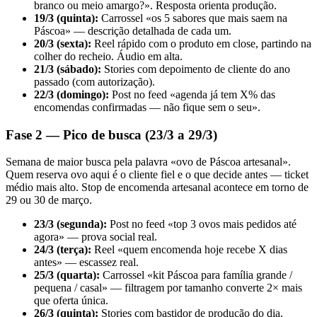
branco ou meio amargo?». Resposta orienta produção.
19/3 (quinta):
Carrossel «os 5 sabores que mais saem na
Páscoa» — descrição detalhada de cada um.
20/3 (sexta):
Reel rápido com o produto em close, partindo na
colher do recheio. Áudio em alta.
21/3 (sábado):
Stories com depoimento de cliente do ano
passado (com autorização).
22/3 (domingo):
Post no feed «agenda já tem X% das
encomendas confirmadas — não fique sem o seu».
Fase 2 — Pico de busca (23/3 a 29/3)
Semana de maior busca pela palavra «ovo de Páscoa artesanal».
Quem reserva ovo aqui é o cliente fiel e o que decide antes — ticket
médio mais alto. Stop de encomenda artesanal acontece em torno de
29 ou 30 de março.
23/3 (segunda):
Post no feed «top 3 ovos mais pedidos até
agora» — prova social real.
24/3 (terça):
Reel «quem encomenda hoje recebe X dias
antes» — escassez real.
25/3 (quarta):
Carrossel «kit Páscoa para família grande /
pequena / casal» — filtragem por tamanho converte 2× mais
que oferta única.
26/3 (quinta):
Stories com bastidor de produção do dia,