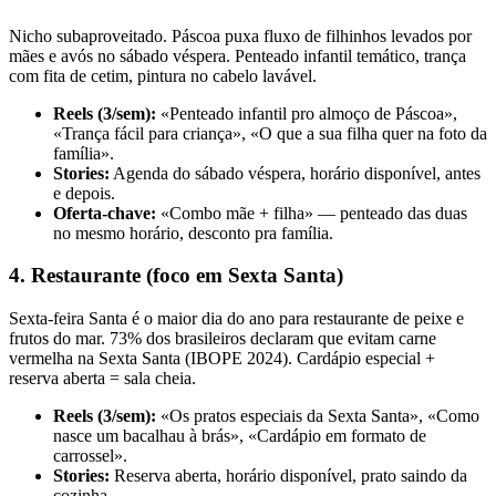
Nicho subaproveitado. Páscoa puxa fluxo de filhinhos levados por
mães e avós no sábado véspera. Penteado infantil temático, trança
com fita de cetim, pintura no cabelo lavável.
Reels (3/sem):
«Penteado infantil pro almoço de Páscoa»,
«Trança fácil para criança», «O que a sua filha quer na foto da
família».
Stories:
Agenda do sábado véspera, horário disponível, antes
e depois.
Oferta-chave:
«Combo mãe + filha» — penteado das duas
no mesmo horário, desconto pra família.
4. Restaurante (foco em Sexta Santa)
Sexta-feira Santa é o maior dia do ano para restaurante de peixe e
frutos do mar. 73% dos brasileiros declaram que evitam carne
vermelha na Sexta Santa (IBOPE 2024). Cardápio especial +
reserva aberta = sala cheia.
Reels (3/sem):
«Os pratos especiais da Sexta Santa», «Como
nasce um bacalhau à brás», «Cardápio em formato de
carrossel».
Stories:
Reserva aberta, horário disponível, prato saindo da
cozinha.