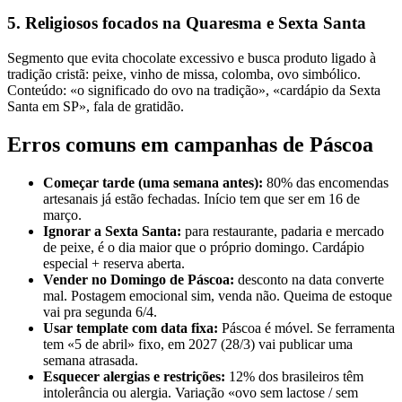
5. Religiosos focados na Quaresma e Sexta Santa
Segmento que evita chocolate excessivo e busca produto ligado à
tradição cristã: peixe, vinho de missa, colomba, ovo simbólico.
Conteúdo: «o significado do ovo na tradição», «cardápio da Sexta
Santa em SP», fala de gratidão.
Erros comuns em campanhas de Páscoa
Começar tarde (uma semana antes):
80% das encomendas
artesanais já estão fechadas. Início tem que ser em 16 de
março.
Ignorar a Sexta Santa:
para restaurante, padaria e mercado
de peixe, é o dia maior que o próprio domingo. Cardápio
especial + reserva aberta.
Vender no Domingo de Páscoa:
desconto na data converte
mal. Postagem emocional sim, venda não. Queima de estoque
vai pra segunda 6/4.
Usar template com data fixa:
Páscoa é móvel. Se ferramenta
tem «5 de abril» fixo, em 2027 (28/3) vai publicar uma
semana atrasada.
Esquecer alergias e restrições:
12% dos brasileiros têm
intolerância ou alergia. Variação «ovo sem lactose / sem