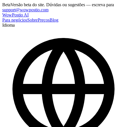
Beta
Versão beta do site. Dúvidas ou sugestões — escreva para
support@wowpostio.com
WowPostio AI
Para negócios
Sobre
Preços
Blog
Idioma