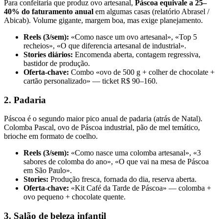
Para confeitaria que produz ovo artesanal,
Páscoa equivale a 25–
40% do faturamento anual
em algumas casas (relatório Abrasel /
Abicab). Volume gigante, margem boa, mas exige planejamento.
Reels (3/sem):
«Como nasce um ovo artesanal», «Top 5
recheios», «O que diferencia artesanal de industrial».
Stories diários:
Encomenda aberta, contagem regressiva,
bastidor de produção.
Oferta-chave:
Combo «ovo de 500 g + colher de chocolate +
cartão personalizado» — ticket R$ 90–160.
2. Padaria
Páscoa é o segundo maior pico anual de padaria (atrás de Natal).
Colomba Pascal, ovo de Páscoa industrial, pão de mel temático,
brioche em formato de coelho.
Reels (3/sem):
«Como nasce uma colomba artesanal», «3
sabores de colomba do ano», «O que vai na mesa de Páscoa
em São Paulo».
Stories:
Produção fresca, fornada do dia, reserva aberta.
Oferta-chave:
«Kit Café da Tarde de Páscoa» — colomba +
ovo pequeno + chocolate quente.
3. Salão de beleza infantil