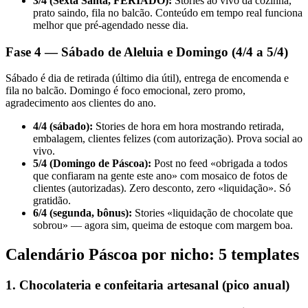
3/4 (Sexta Santa, FERIADO):
Stories ao vivo da cozinha,
prato saindo, fila no balcão. Conteúdo em tempo real funciona
melhor que pré-agendado nesse dia.
Fase 4 — Sábado de Aleluia e Domingo (4/4 a 5/4)
Sábado é dia de retirada (último dia útil), entrega de encomenda e
fila no balcão. Domingo é foco emocional, zero promo,
agradecimento aos clientes do ano.
4/4 (sábado):
Stories de hora em hora mostrando retirada,
embalagem, clientes felizes (com autorização). Prova social ao
vivo.
5/4 (Domingo de Páscoa):
Post no feed «obrigada a todos
que confiaram na gente este ano» com mosaico de fotos de
clientes (autorizadas). Zero desconto, zero «liquidação». Só
gratidão.
6/4 (segunda, bônus):
Stories «liquidação de chocolate que
sobrou» — agora sim, queima de estoque com margem boa.
Calendário Páscoa por nicho: 5 templates
1. Chocolateria e confeitaria artesanal (pico anual)