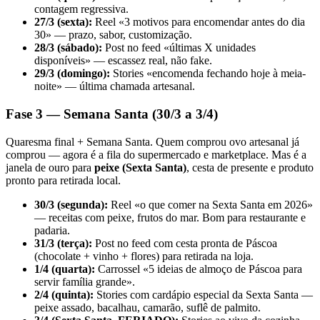
contagem regressiva.
27/3 (sexta):
Reel «3 motivos para encomendar antes do dia
30» — prazo, sabor, customização.
28/3 (sábado):
Post no feed «últimas X unidades
disponíveis» — escassez real, não fake.
29/3 (domingo):
Stories «encomenda fechando hoje à meia-
noite» — última chamada artesanal.
Fase 3 — Semana Santa (30/3 a 3/4)
Quaresma final + Semana Santa. Quem comprou ovo artesanal já
comprou — agora é a fila do supermercado e marketplace. Mas é a
janela de ouro para
peixe (Sexta Santa)
, cesta de presente e produto
pronto para retirada local.
30/3 (segunda):
Reel «o que comer na Sexta Santa em 2026»
— receitas com peixe, frutos do mar. Bom para restaurante e
padaria.
31/3 (terça):
Post no feed com cesta pronta de Páscoa
(chocolate + vinho + flores) para retirada na loja.
1/4 (quarta):
Carrossel «5 ideias de almoço de Páscoa para
servir família grande».
2/4 (quinta):
Stories com cardápio especial da Sexta Santa —
peixe assado, bacalhau, camarão, suflê de palmito.