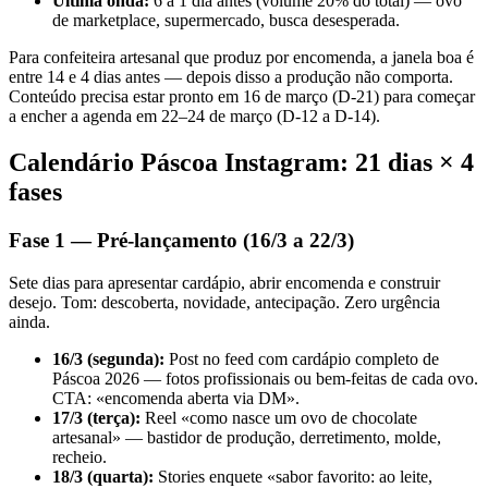
Última onda:
6 a 1 dia antes (volume 20% do total) — ovo
de marketplace, supermercado, busca desesperada.
Para confeiteira artesanal que produz por encomenda, a janela boa é
entre 14 e 4 dias antes — depois disso a produção não comporta.
Conteúdo precisa estar pronto em 16 de março (D-21) para começar
a encher a agenda em 22–24 de março (D-12 a D-14).
Calendário Páscoa Instagram: 21 dias × 4
fases
Fase 1 — Pré-lançamento (16/3 a 22/3)
Sete dias para apresentar cardápio, abrir encomenda e construir
desejo. Tom: descoberta, novidade, antecipação. Zero urgência
ainda.
16/3 (segunda):
Post no feed com cardápio completo de
Páscoa 2026 — fotos profissionais ou bem-feitas de cada ovo.
CTA: «encomenda aberta via DM».
17/3 (terça):
Reel «como nasce um ovo de chocolate
artesanal» — bastidor de produção, derretimento, molde,
recheio.
18/3 (quarta):
Stories enquete «sabor favorito: ao leite,