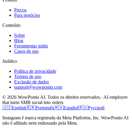
Preços
Para negócios
Conteúdo
Sobre
Blog
Ferramentas grátis
Casos de uso
Jurídico
Política de privacidade
Termos de uso
Exclusão de dados
support@wowpostio.com
© 2026 WowPostio AI. Todos os direitos reservados.
· AI employee
that turns SMB social into orders
🇺🇸
English
🇧🇷
Português
🇲🇽
Español
🇷🇺
Русский
Instagram é marca registrada da Meta Platforms, Inc. WowPostio AI
não é afiliado nem endossado pela Meta.