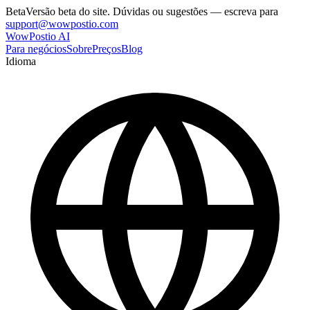
Beta
Versão beta do site. Dúvidas ou sugestões — escreva para
support@wowpostio.com
WowPostio AI
Para negócios
Sobre
Preços
Blog
Idioma