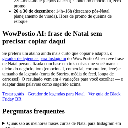
22h–meia-noite (depois da ceia). Conteúdo emocional, zero
promo.
26 a 30 de dezembro:
14h–16h (descanso pós-Natal,
planejamento de virada). Hora de promo de queima de
estoque.
WowPostio AI: frase de Natal sem
precisar copiar daqui
Se preferir um atalho ainda mais curto que copiar e adaptar, o
gerador de legendas para Instagram
do WowPostio AI escreve frase
de Natal personalizada com base em três coisas que você marca:
nicho do negócio, tom (emocional, comercial, corporativo, leve) e
tamanho da legenda (curta de Stories, média de feed, longa de
carrossel). O resultado vem em 4 variações para você escolher — e
adaptar duas palavras como sugerido acima.
Testar grátis
·
Gerador de legendas para Natal
·
Ver guia de Black
Friday BR
Perguntas frequentes
Quais são as melhores frases curtas de Natal para Instagram em