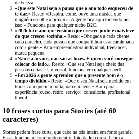
de beleza.
«Que este Natal seja a pausa que o ano todo esqueceu de
te dar.»
Resto: «Respira, come, ouve uma música que
ninguém escolhe a próxima. A gente fica aqui torcendo por
isso.» Funciona para qualquer nicho B2C.
«2026 foi o ano que ensinou que crescer junto é mais leve
do que crescer sozinha.»
Resto: «Obrigada a cada cliente,
cada parceiro, cada pessoa que compartilhou essa caminhada
com a gente.» Para empreendedora individual, freelancer,
marca pequena.
«Não é a árvore, não são as luzes. É quem você consegue
colocar do lado.»
Resto: «Que seu Natal seja cheio das
pessoas certas.» Universal, funciona em qualquer perfil.
«Em 2026 a gente aprendeu que o presente bom é o
tempo dividido.»
Resto: «Que o seu Natal seja medido em
horas com quem importa, não em itens.» Bom para
experiência (curso, retiro, serviço), consultoria, profissional
liberal.
10 frases curtas para Stories (até 60
caracteres)
Stories pedem frase curta, que cabe na tela inteira em fonte grande.
Essas funcionam com fundo neutro, foto da loja ou self com a