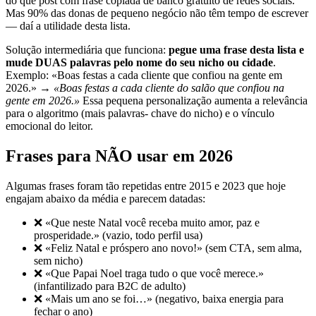
do que post com frase copiada de banco gratuito de redes sociais.
Mas 90% das donas de pequeno negócio não têm tempo de escrever
— daí a utilidade desta lista.
Solução intermediária que funciona:
pegue uma frase desta lista e
mude DUAS palavras pelo nome do seu nicho ou cidade
.
Exemplo: «Boas festas a cada cliente que confiou na gente em
2026.» →
«Boas festas a cada cliente do salão que confiou na
gente em 2026.»
Essa pequena personalização aumenta a relevância
para o algoritmo (mais palavras- chave do nicho) e o vínculo
emocional do leitor.
Frases para NÃO usar em 2026
Algumas frases foram tão repetidas entre 2015 e 2023 que hoje
engajam abaixo da média e parecem datadas:
❌ «Que neste Natal você receba muito amor, paz e
prosperidade.» (vazio, todo perfil usa)
❌ «Feliz Natal e próspero ano novo!» (sem CTA, sem alma,
sem nicho)
❌ «Que Papai Noel traga tudo o que você merece.»
(infantilizado para B2C de adulto)
❌ «Mais um ano se foi…» (negativo, baixa energia para
fechar o ano)