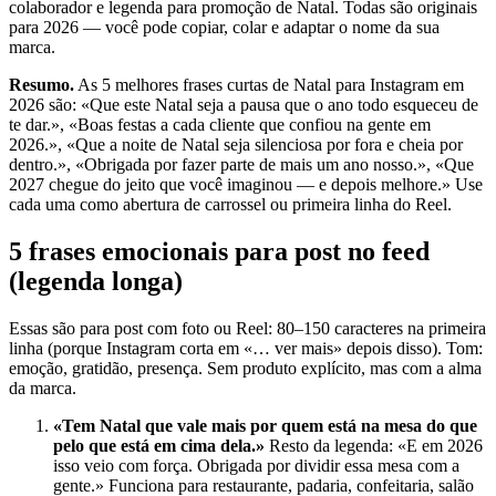
colaborador e legenda para promoção de Natal. Todas são originais
para 2026 — você pode copiar, colar e adaptar o nome da sua
marca.
Resumo.
As 5 melhores frases curtas de Natal para Instagram em
2026 são: «Que este Natal seja a pausa que o ano todo esqueceu de
te dar.», «Boas festas a cada cliente que confiou na gente em
2026.», «Que a noite de Natal seja silenciosa por fora e cheia por
dentro.», «Obrigada por fazer parte de mais um ano nosso.», «Que
2027 chegue do jeito que você imaginou — e depois melhore.» Use
cada uma como abertura de carrossel ou primeira linha do Reel.
5 frases emocionais para post no feed
(legenda longa)
Essas são para post com foto ou Reel: 80–150 caracteres na primeira
linha (porque Instagram corta em «… ver mais» depois disso). Tom:
emoção, gratidão, presença. Sem produto explícito, mas com a alma
da marca.
«Tem Natal que vale mais por quem está na mesa do que
pelo que está em cima dela.»
Resto da legenda: «E em 2026
isso veio com força. Obrigada por dividir essa mesa com a
gente.» Funciona para restaurante, padaria, confeitaria, salão