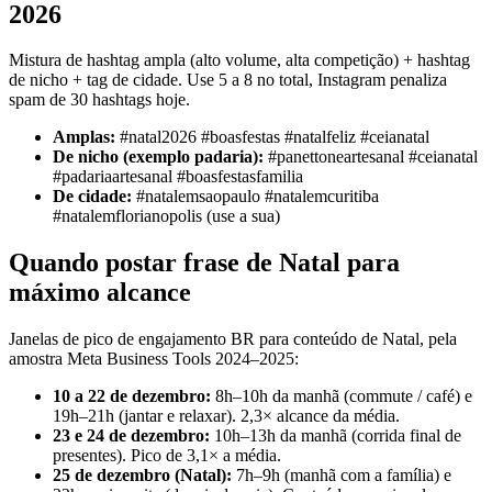
2026
Mistura de hashtag ampla (alto volume, alta competição) + hashtag
de nicho + tag de cidade. Use 5 a 8 no total, Instagram penaliza
spam de 30 hashtags hoje.
Amplas:
#natal2026 #boasfestas #natalfeliz #ceianatal
De nicho (exemplo padaria):
#panettoneartesanal #ceianatal
#padariaartesanal #boasfestasfamilia
De cidade:
#natalemsaopaulo #natalemcuritiba
#natalemflorianopolis (use a sua)
Quando postar frase de Natal para
máximo alcance
Janelas de pico de engajamento BR para conteúdo de Natal, pela
amostra Meta Business Tools 2024–2025:
10 a 22 de dezembro:
8h–10h da manhã (commute / café) e
19h–21h (jantar e relaxar). 2,3× alcance da média.
23 e 24 de dezembro:
10h–13h da manhã (corrida final de
presentes). Pico de 3,1× a média.
25 de dezembro (Natal):
7h–9h (manhã com a família) e