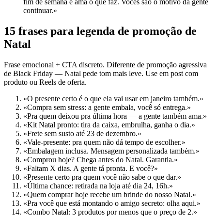
fim de semana e ama o que faz. Vocês são o motivo da gente
continuar.»
15 frases para legenda de promoção de
Natal
Frase emocional + CTA discreto. Diferente de promoção agressiva
de Black Friday — Natal pede tom mais leve. Use em post com
produto ou Reels de oferta.
«O presente certo é o que ela vai usar em janeiro também.»
«Compra sem stress: a gente embala, você só entrega.»
«Pra quem deixou pra última hora — a gente também ama.»
«Kit Natal pronto: tira da caixa, embrulha, ganha o dia.»
«Frete sem susto até 23 de dezembro.»
«Vale-presente: pra quem não dá tempo de escolher.»
«Embalagem inclusa. Mensagem personalizada também.»
«Comprou hoje? Chega antes do Natal. Garantia.»
«Faltam X dias. A gente tá pronta. E você?»
«Presente certo pra quem você não sabe o que dar.»
«Última chance: retirada na loja até dia 24, 16h.»
«Quem comprar hoje recebe um brinde do nosso Natal.»
«Pra você que está montando o amigo secreto: olha aqui.»
«Combo Natal: 3 produtos por menos que o preço de 2.»