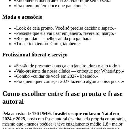
«Encomenda aberta até dia 22. Não fique sem o seu.»
«Pra quem prefere doce que panetone.»
Moda e acessório
«Look de ceia pronto. Você só precisa decidir o sapato.»
«Presente que ela vai usar em janeiro, fevereiro, março.»
«Boa pra dar — melhor ainda pra ganhar.»
«Trocar tem tempo. Curtir, também.»
Profissional liberal e serviço
«Sessão de presente: começa em janeiro, dura o ano todo.»
«Vale-presente da nossa clínica — entregue por WhatsApp.»
«Combo «cuidar de você em 2027» liberado.»
«Pra quem quer começar 2027 fazendo alguma coisa pra si.»
Como escolher entre frase pronta e frase
autoral
Pela amostra de
120 PMEs brasileiras que rodaram Natal em
2024 e 2025
, post com frase autoral (escrita pela própria empresária,
mesmo que «menos poética») teve engajamento médio 1,8× maior