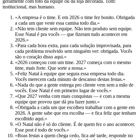
geralmente com foto da equipe ou da loja decorada. Tom:
institucional, mas humano.
«A empresa é o time. E em 2026 o time fez bonito. Obrigada
a cada um que veste essa camisa todo dia.»
«Não tem cliente sem equipe. Não tem produto sem equipe.
Esse Natal é pra vocês — que fizeram tudo acontecer em
2026.»
«Para cada hora extra, para cada solução improvisada, para
cada problema resolvido sem ninguém ver: obrigada. Vocês
são o coração disso aqui.»
«2026 começou com um time. 2027 começa com o mesmo
time, mais forte. Que sorte a nossa.»
«Feliz Natal à equipe que segura essa empresa todo dia.
Vocês merecem cada minuto de descanso destas festas.»
«Nada do que a gente entrega pro cliente vem sem a mão de
vocês. Esse Natal é em primeiro lugar de vocês.»
«Que 2027 venha com mais conquistas — e com a mesma
equipe que provou que dá pra fazer junto.»
«Obrigada a cada um que escolheu trabalhar com a gente em
2026. A gente sabe que era escolha — e fica feliz que tenham
escolhido aqui.»
«O Natal não é só do cliente. É de quem fez o ano acontecer.
Esse post é todo de vocês.»
«Boas festas a quem chega cedo, fica até tarde, responde no