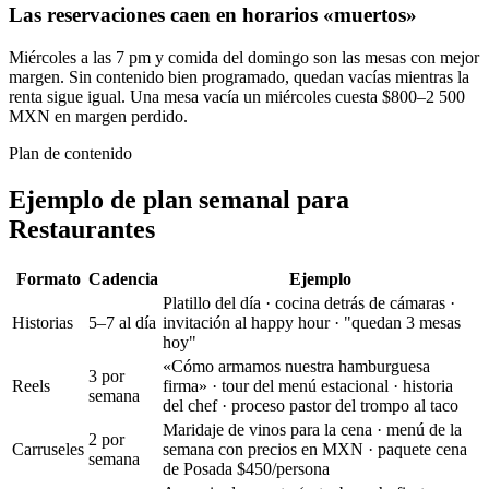
Las reservaciones caen en horarios «muertos»
Miércoles a las 7 pm y comida del domingo son las mesas con mejor
margen. Sin contenido bien programado, quedan vacías mientras la
renta sigue igual. Una mesa vacía un miércoles cuesta $800–2 500
MXN en margen perdido.
Plan de contenido
Ejemplo de plan semanal para
Restaurantes
Formato
Cadencia
Ejemplo
Platillo del día · cocina detrás de cámaras ·
Historias
5–7 al día
invitación al happy hour · "quedan 3 mesas
hoy"
«Cómo armamos nuestra hamburguesa
3 por
Reels
firma» · tour del menú estacional · historia
semana
del chef · proceso pastor del trompo al taco
Maridaje de vinos para la cena · menú de la
2 por
Carruseles
semana con precios en MXN · paquete cena
semana
de Posada $450/persona