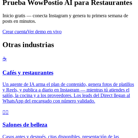
Prueba WowPostio AI para Restaurantes
Inicio gratis — conecta Instagram y genera tu primera semana de
posts en minutos.
Crear cuenta
Ver demo en vivo
Otras industrias
☕
Cafés y restaurantes
Un agente de IA arma el plan de contenido, genera fotos de platillos
y Reels, y publica a diario en Instagram — mientras tú atiendes el
salón, la cocina y a los proveedores. Los leads del Direct llegan al
WhatsApp del encargado con número validado.
💇‍♀️
Salones de belleza
Casos antes y después, citas disponibles, presentación de las