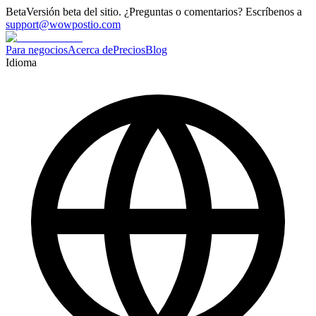
Beta
Versión beta del sitio. ¿Preguntas o comentarios? Escríbenos a
support@wowpostio.com
Para negocios
Acerca de
Precios
Blog
Idioma