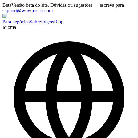
Beta
Versão beta do site. Dúvidas ou sugestões — escreva para
support@wowpostio.com
Para negócios
Sobre
Preços
Blog
Idioma