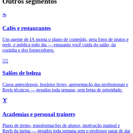
Outros segmentos
☕
Cafés e restaurantes
Um agente de IA monta o plano de conteúdo, gera fotos de pratos e
reels, e publica todo dia — enquanto você cuida do salão, da
cozinha e dos fornecedores.
💇‍♀️
Salões de beleza
Casos antes/depois, horários livres, apresentação das profissionais e
Reels técnicos — gerados toda semana, sem briga de prioridade.
🏋️
Academias e personal trainers
Plano de treino, transformações de alunos, motivação matinal e
Reels da turma — gerados toda semana sem o professor parar de dar