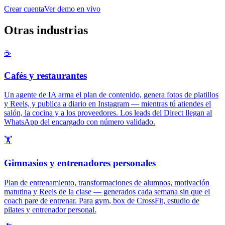
Crear cuenta
Ver demo en vivo
Otras industrias
☕
Cafés y restaurantes
Un agente de IA arma el plan de contenido, genera fotos de platillos
y Reels, y publica a diario en Instagram — mientras tú atiendes el
salón, la cocina y a los proveedores. Los leads del Direct llegan al
WhatsApp del encargado con número validado.
🏋️
Gimnasios y entrenadores personales
Plan de entrenamiento, transformaciones de alumnos, motivación
matutina y Reels de la clase — generados cada semana sin que el
coach pare de entrenar. Para gym, box de CrossFit, estudio de
pilates y entrenador personal.