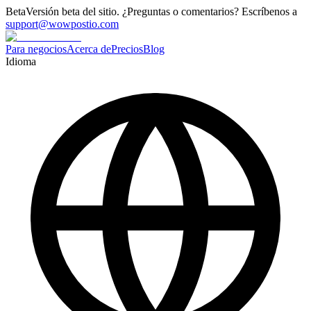
Beta
Versión beta del sitio. ¿Preguntas o comentarios? Escríbenos a
support@wowpostio.com
Para negocios
Acerca de
Precios
Blog
Idioma