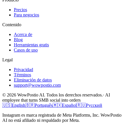
Precios
Para negocios
Contenido
Acerca de
Blog
Herramientas gratis
Casos de uso
Legal
Privacidad
Términos
Eliminación de datos
support@wowpostio.com
© 2026 WowPostio AI. Todos los derechos reservados.
· AI
employee that turns SMB social into orders
🇺🇸
English
🇧🇷
Português
🇲🇽
Español
🇷🇺
Русский
Instagram es marca registrada de Meta Platforms, Inc. WowPostio
AI no está afiliado ni respaldado por Meta.