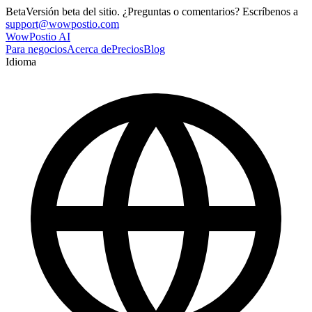
Beta
Versión beta del sitio. ¿Preguntas o comentarios? Escríbenos a
support@wowpostio.com
WowPostio AI
Para negocios
Acerca de
Precios
Blog
Idioma