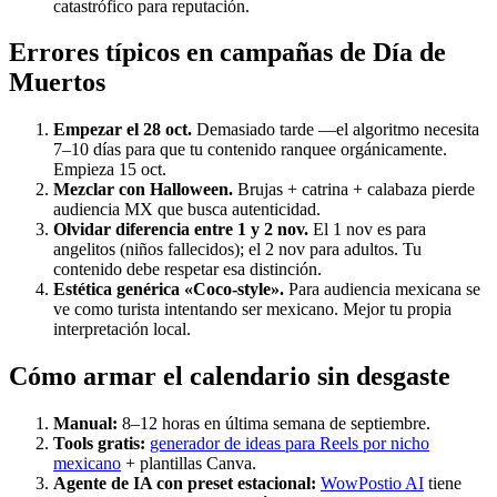
catastrófico para reputación.
Errores típicos en campañas de Día de
Muertos
Empezar el 28 oct.
Demasiado tarde —el algoritmo necesita
7–10 días para que tu contenido ranquee orgánicamente.
Empieza 15 oct.
Mezclar con Halloween.
Brujas + catrina + calabaza pierde
audiencia MX que busca autenticidad.
Olvidar diferencia entre 1 y 2 nov.
El 1 nov es para
angelitos (niños fallecidos); el 2 nov para adultos. Tu
contenido debe respetar esa distinción.
Estética genérica «Coco-style».
Para audiencia mexicana se
ve como turista intentando ser mexicano. Mejor tu propia
interpretación local.
Cómo armar el calendario sin desgaste
Manual:
8–12 horas en última semana de septiembre.
Tools gratis:
generador de ideas para Reels por nicho
mexicano
+ plantillas Canva.
Agente de IA con preset estacional:
WowPostio AI
tiene