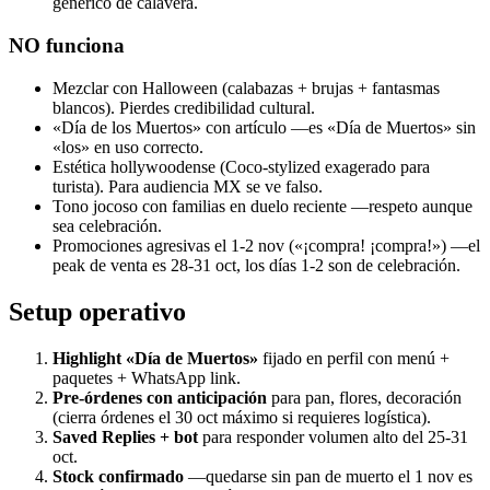
genérico de calavera.
NO funciona
Mezclar con Halloween (calabazas + brujas + fantasmas
blancos). Pierdes credibilidad cultural.
«Día de los Muertos» con artículo —es «Día de Muertos» sin
«los» en uso correcto.
Estética hollywoodense (Coco-stylized exagerado para
turista). Para audiencia MX se ve falso.
Tono jocoso con familias en duelo reciente —respeto aunque
sea celebración.
Promociones agresivas el 1-2 nov («¡compra! ¡compra!») —el
peak de venta es 28-31 oct, los días 1-2 son de celebración.
Setup operativo
Highlight «Día de Muertos»
fijado en perfil con menú +
paquetes + WhatsApp link.
Pre-órdenes con anticipación
para pan, flores, decoración
(cierra órdenes el 30 oct máximo si requieres logística).
Saved Replies + bot
para responder volumen alto del 25-31
oct.
Stock confirmado
—quedarse sin pan de muerto el 1 nov es