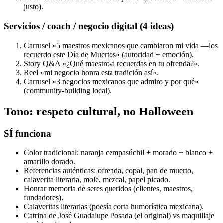
justo).
Servicios / coach / negocio digital (4 ideas)
Carrusel «5 maestros mexicanos que cambiaron mi vida —los
recuerdo este Día de Muertos» (autoridad + emoción).
Story Q&A «¿Qué maestro/a recuerdas en tu ofrenda?».
Reel «mi negocio honra esta tradición así».
Carrusel «3 negocios mexicanos que admiro y por qué»
(community-building local).
Tono: respeto cultural, no Halloween
SÍ funciona
Color tradicional: naranja cempasúchil + morado + blanco +
amarillo dorado.
Referencias auténticas: ofrenda, copal, pan de muerto,
calaverita literaria, mole, mezcal, papel picado.
Honrar memoria de seres queridos (clientes, maestros,
fundadores).
Calaveritas literarias (poesía corta humorística mexicana).
Catrina de José Guadalupe Posada (el original) vs maquillaje