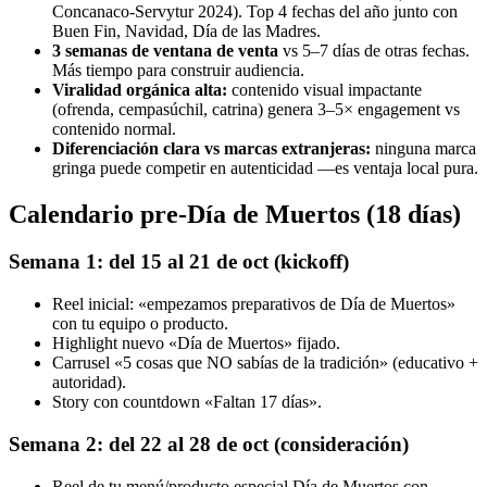
Concanaco-Servytur 2024). Top 4 fechas del año junto con
Buen Fin, Navidad, Día de las Madres.
3 semanas de ventana de venta
vs 5–7 días de otras fechas.
Más tiempo para construir audiencia.
Viralidad orgánica alta:
contenido visual impactante
(ofrenda, cempasúchil, catrina) genera 3–5× engagement vs
contenido normal.
Diferenciación clara vs marcas extranjeras:
ninguna marca
gringa puede competir en autenticidad —es ventaja local pura.
Calendario pre-Día de Muertos (18 días)
Semana 1: del 15 al 21 de oct (kickoff)
Reel inicial: «empezamos preparativos de Día de Muertos»
con tu equipo o producto.
Highlight nuevo «Día de Muertos» fijado.
Carrusel «5 cosas que NO sabías de la tradición» (educativo +
autoridad).
Story con countdown «Faltan 17 días».
Semana 2: del 22 al 28 de oct (consideración)
Reel de tu menú/producto especial Día de Muertos con