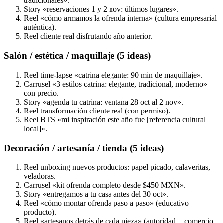
tradicionales».
Story «reservaciones 1 y 2 nov: últimos lugares».
Reel «cómo armamos la ofrenda interna» (cultura empresarial
auténtica).
Reel cliente real disfrutando año anterior.
Salón / estética / maquillaje (5 ideas)
Reel time-lapse «catrina elegante: 90 min de maquillaje».
Carrusel «3 estilos catrina: elegante, tradicional, moderno»
con precio.
Story «agenda tu catrina: ventana 28 oct al 2 nov».
Reel transformación cliente real (con permiso).
Reel BTS «mi inspiración este año fue [referencia cultural
local]».
Decoración / artesanía / tienda (5 ideas)
Reel unboxing nuevos productos: papel picado, calaveritas,
veladoras.
Carrusel «kit ofrenda completo desde $450 MXN».
Story «entregamos a tu casa antes del 30 oct».
Reel «cómo montar ofrenda paso a paso» (educativo +
producto).
Reel «artesanos detrás de cada pieza» (autoridad + comercio