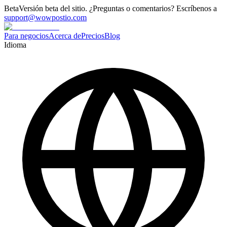
Beta
Versión beta del sitio. ¿Preguntas o comentarios? Escríbenos a
support@wowpostio.com
Para negocios
Acerca de
Precios
Blog
Idioma