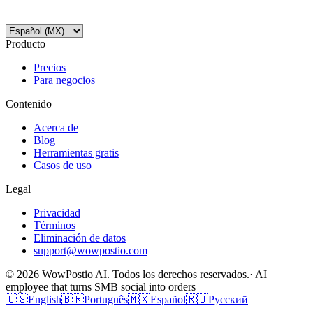
Producto
Precios
Para negocios
Contenido
Acerca de
Blog
Herramientas gratis
Casos de uso
Legal
Privacidad
Términos
Eliminación de datos
support@wowpostio.com
© 2026 WowPostio AI. Todos los derechos reservados.
· AI
employee that turns SMB social into orders
🇺🇸
English
🇧🇷
Português
🇲🇽
Español
🇷🇺
Русский