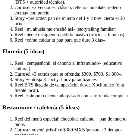
(BTS + autoridad técnica).
Carrusel «3 versiones: clásico, relleno chocolate, relleno
crema» con precio.
Story «pre-orden pan de muerto del 1 y 2 nov: cierra el 30
oct».
Reel «mi abuela me enseñó así» (storytelling familiar).
Reel cliente recogiendo pedido masivo (oficinas, familias).
Reel «cómo cuidar tu pan para que dure 3 días».
Florería (5 ideas)
Reel «cempasúchil: el camino al inframundo» (educativo +
cultural).
Carrusel «3 ramos para tu ofrenda: $300, $700, $1 800».
Story «entrega 31 oct y 1 nov garantizada».
Reel BTS llegada de cempasúchil desde Xochimilco (o tu
fuente local).
Reel testimonio cliente año pasado con su ofrenda completa.
Restaurante / cafetería (5 ideas)
Reel del menú especial: chocolate caliente + pan de muerto +
mole.
Carrusel «menú prix-fixe $380 MXN/persona: 3 tiempos