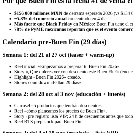
Por qué Buen Fin es la fecha #1 de venta 
$156 000 millones MXN
de derrama esperada 2026 (vs $134 0
~5-8% del comercio anual
concentrado en 4 días.
Más fuerte que Black Friday en México:
Buen Fin tiene el e
78% de PyME mexicanas reportan que es el evento comerci
Calendario pre-Buen Fin (29 días)
Semana 1: del 21 al 27 oct (teaser + warm-up)
Reel inicial: «Empezamos a preparar tu Buen Fin 2026».
Story «¿Qué quieres ver con descuento este Buen Fin?» (encues
Highlight «Buen Fin 2026» creado.
Stories countdown «Faltan 29 días».
Semana 2: del 28 oct al 3 nov (educación + interés)
Carrusel «5 productos que tendrán descuento».
Reel «cómo planeamos los precios de Buen Fin».
Story «pre-registro lista VIP: 24 h de descuentos antes que todo
Reel BTS prep stock para Buen Fin.
Semana 3: del 4 al 10 nov (escalada + lista VIP)