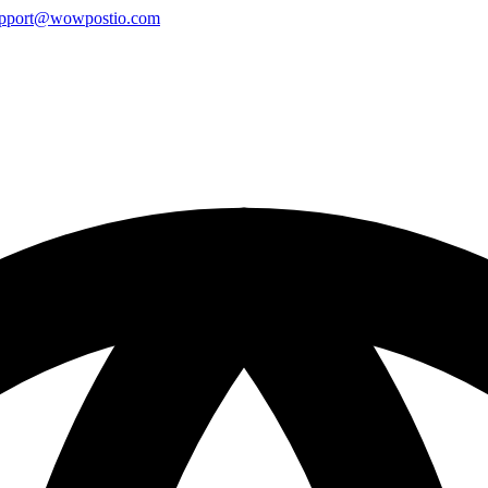
pport@wowpostio.com