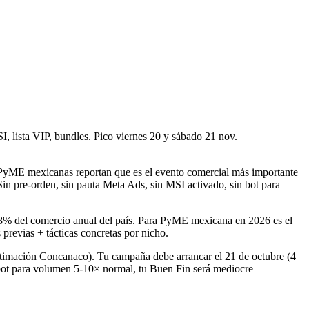
, lista VIP, bundles. Pico viernes 20 y sábado 21 nov.
yME mexicanas reportan que es el evento comercial más importante
Sin pre-orden, sin pauta Meta Ads, sin MSI activado, sin bot para
-8% del comercio anual del país. Para PyME mexicana en 2026 es el
revias + tácticas concretas por nicho.
imación Concanaco). Tu campaña debe arrancar el 21 de octubre (4
n bot para volumen 5-10× normal, tu Buen Fin será mediocre