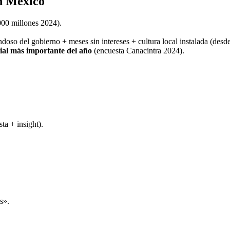
en México
00 millones 2024).
ndoso del gobierno + meses sin intereses + cultura local instalada (desd
al más importante del año
(encuesta Canacintra 2024).
ta + insight).
s».