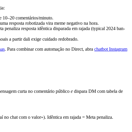
ia:
de 10–20 comentários/minuto.
 uma resposta robotizada vira meme negativo na hora.
a penaliza resposta idêntica disparada em rajada (typical 2024 ban-
is a partir dali exige cuidado redobrado.
sas
. Para combinar com automação no Direct, abra
chatbot Instagram
mensagem curta no comentário público
e
dispara DM com tabela de
 no chat com o valor»). Idêntica em rajada = Meta penaliza.