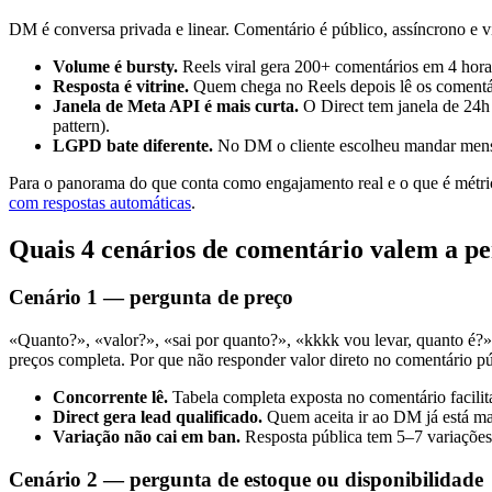
DM é conversa privada e linear. Comentário é público, assíncrono e vis
Volume é bursty.
Reels viral gera 200+ comentários em 4 hora
Resposta é vitrine.
Quem chega no Reels depois lê os comentári
Janela de Meta API é mais curta.
O Direct tem janela de 24h 
pattern).
LGPD bate diferente.
No DM o cliente escolheu mandar mensag
Para o panorama do que conta como engajamento real e o que é métric
com respostas automáticas
.
Quais 4 cenários de comentário valem a p
Cenário 1 — pergunta de preço
«Quanto?», «valor?», «sai por quanto?», «kkkk vou levar, quanto é?
preços completa. Por que não responder valor direto no comentário p
Concorrente lê.
Tabela completa exposta no comentário facilit
Direct gera lead qualificado.
Quem aceita ir ao DM já está m
Variação não cai em ban.
Resposta pública tem 5–7 variações
Cenário 2 — pergunta de estoque ou disponibilidade