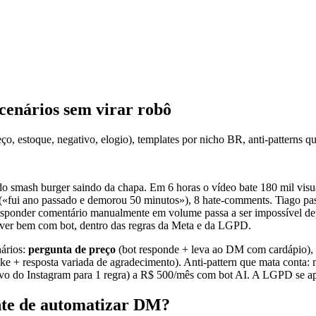
cenários sem virar robô
o, estoque, negativo, elogio), templates por nicho BR, anti-patterns 
o smash burger saindo da chapa. Em 6 horas o vídeo bate 180 mil visua
 («fui ano passado e demorou 50 minutos»), 8 hate-comments. Tiago pass
 responder comentário manualmente em volume passa a ser impossível de
olver bem com bot, dentro das regras da Meta e da LGPD.
ários:
pergunta de preço
(bot responde + leva ao DM com cardápio),
ike + resposta variada de agradecimento). Anti-pattern que mata conta: 
o do Instagram para 1 regra) a R$ 500/mês com bot AI. A LGPD se apli
nte de automatizar DM?