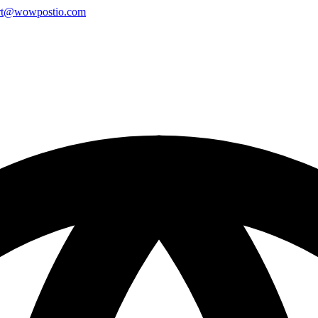
rt@wowpostio.com