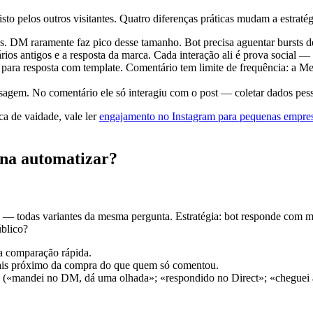
to pelos outros visitantes. Quatro diferenças práticas mudam a estratég
s. DM raramente faz pico desse tamanho. Bot precisa aguentar bursts 
os antigos e a resposta da marca. Cada interação ali é prova social —
para resposta com template. Comentário tem limite de frequência: a Met
em. No comentário ele só interagiu com o post — coletar dados pessoa
a de vaidade, vale ler
engajamento no Instagram para pequenas empre
ena automatizar?
» — todas variantes da mesma pergunta. Estratégia: bot responde com 
úblico?
a comparação rápida.
ais próximo da compra do que quem só comentou.
 («mandei no DM, dá uma olhada»; «respondido no Direct»; «cheguei aí