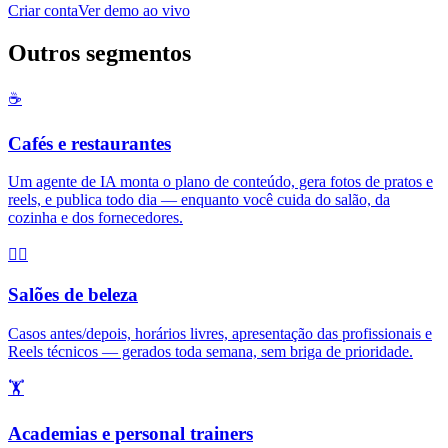
Criar conta
Ver demo ao vivo
Outros segmentos
☕
Cafés e restaurantes
Um agente de IA monta o plano de conteúdo, gera fotos de pratos e
reels, e publica todo dia — enquanto você cuida do salão, da
cozinha e dos fornecedores.
💇‍♀️
Salões de beleza
Casos antes/depois, horários livres, apresentação das profissionais e
Reels técnicos — gerados toda semana, sem briga de prioridade.
🏋️
Academias e personal trainers