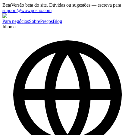
Beta
Versão beta do site. Dúvidas ou sugestões — escreva para
support@wowpostio.com
Para negócios
Sobre
Preços
Blog
Idioma