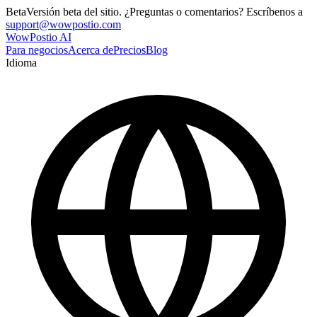
Beta
Versión beta del sitio. ¿Preguntas o comentarios? Escríbenos a
support@wowpostio.com
WowPostio AI
Para negocios
Acerca de
Precios
Blog
Idioma