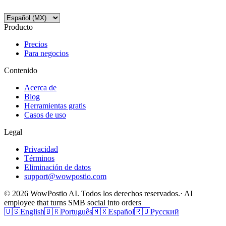
Producto
Precios
Para negocios
Contenido
Acerca de
Blog
Herramientas gratis
Casos de uso
Legal
Privacidad
Términos
Eliminación de datos
support@wowpostio.com
© 2026 WowPostio AI. Todos los derechos reservados.
· AI
employee that turns SMB social into orders
🇺🇸
English
🇧🇷
Português
🇲🇽
Español
🇷🇺
Русский