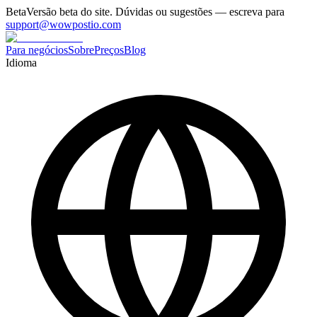
Beta
Versão beta do site. Dúvidas ou sugestões — escreva para
support@wowpostio.com
Para negócios
Sobre
Preços
Blog
Idioma