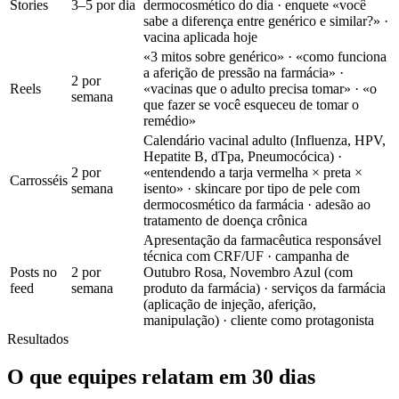
Stories
3–5 por dia
dermocosmético do dia · enquete «você
sabe a diferença entre genérico e similar?» ·
vacina aplicada hoje
«3 mitos sobre genérico» · «como funciona
a aferição de pressão na farmácia» ·
2 por
Reels
«vacinas que o adulto precisa tomar» · «o
semana
que fazer se você esqueceu de tomar o
remédio»
Calendário vacinal adulto (Influenza, HPV,
Hepatite B, dTpa, Pneumocócica) ·
2 por
«entendendo a tarja vermelha × preta ×
Carrosséis
semana
isento» · skincare por tipo de pele com
dermocosmético da farmácia · adesão ao
tratamento de doença crônica
Apresentação da farmacêutica responsável
técnica com CRF/UF · campanha de
Posts no
2 por
Outubro Rosa, Novembro Azul (com
feed
semana
produto da farmácia) · serviços da farmácia
(aplicação de injeção, aferição,
manipulação) · cliente como protagonista
Resultados
O que equipes relatam em 30 dias