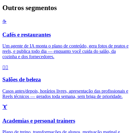
Outros segmentos
☕
Cafés e restaurantes
Um agente de IA monta o plano de conteúdo, gera fotos de pratos e
reels, e publica todo dia — enquanto você cuida do salão, da
cozinha e dos fornecedores.
💇‍♀️
Salões de beleza
Casos antes/depois, horários livres, apresentação das profissionais e
Reels técnicos — gerados toda semana, sem briga de prioridade.
🏋️
Academias e personal trainers
Plano de treino, transformações de alunos, motivação matinal e