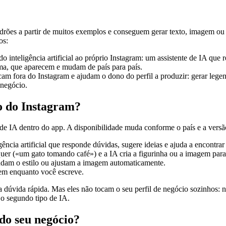
padrões a partir de muitos exemplos e conseguem gerar texto, imagem 
os:
inteligência artificial ao próprio Instagram: um assistente de IA que 
orma, que aparecem e mudam de país para país.
am fora do Instagram e ajudam o dono do perfil a produzir: gerar legen
 negócio.
o do Instagram?
de IA dentro do app. A disponibilidade muda conforme o país e a versão
ência artificial que responde dúvidas, sugere ideias e ajuda a encontra
er («um gato tomando café») e a IA cria a figurinha ou a imagem para 
dam o estilo ou ajustam a imagem automaticamente.
cem enquanto você escreve.
uma dúvida rápida. Mas eles não tocam o seu perfil de negócio sozinho
 o segundo tipo de IA.
do seu negócio?