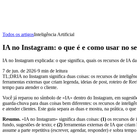
Todos os artigos
Inteligência Artificial
IA no Instagram: o que é e como usar no s
IA no Instagram explicada: o que significa, quais os recursos de IA da 
7 de jun. de 2026
·
9
min de leitura
TL;DR
IA no Instagram significa duas coisas: os recursos de inteligên
ferramentas externas que criam legenda, ideias de post, roteiro de R
tempo para atender o cliente.
Você já reparou no símbolo de «IA» dentro do Instagram, em sugestõ
guarda-chuva para duas coisas bem diferentes: os recursos de inteligê
e atender clientes. Este guia separa as duas e mostra, na prática, o qu
Resumo.
«IA no Instagram» significa duas coisas:
(1)
os recursos de i
fundo, sugestões de texto; e
(2)
ferramentas externas de IA que criam 
assume a parte repetitiva (escrever, agendar, responder) e sobra tempo 