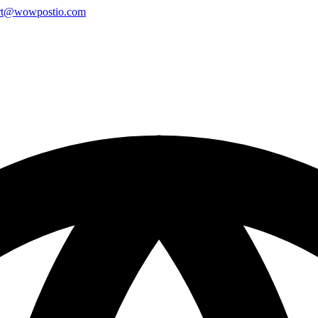
rt@wowpostio.com