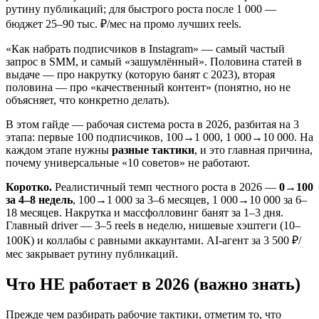
рутину публикаций; для быстрого роста после 1 000 —
бюджет 25–90 тыс. ₽/мес на промо лучших reels.
«Как набрать подписчиков в Instagram» — самый частый
запрос в SMM, и самый «зашумлённый». Половина статей в
выдаче — про накрутку (которую банят с 2023), вторая
половина — про «качественный контент» (понятно, но не
объясняет, что конкретно делать).
В этом гайде — рабочая система роста в 2026, разбитая на 3
этапа: первые 100 подписчиков, 100→1 000, 1 000→10 000. На
каждом этапе нужны
разные тактики
, и это главная причина,
почему универсальные «10 советов» не работают.
Коротко.
Реалистичный темп честного роста в 2026 —
0→100
за 4–8 недель
, 100→1 000 за 3–6 месяцев, 1 000→10 000 за 6–
18 месяцев. Накрутка и массфолловинг банят за 1–3 дня.
Главный driver — 3–5 reels в неделю, нишевые хэштеги (10–
100К) и коллабы с равными аккаунтами. AI-агент за 3 500 ₽/
мес закрывает рутину публикаций.
Что НЕ работает в 2026 (важно знать)
Прежде чем разбирать рабочие тактики, отметим то, что