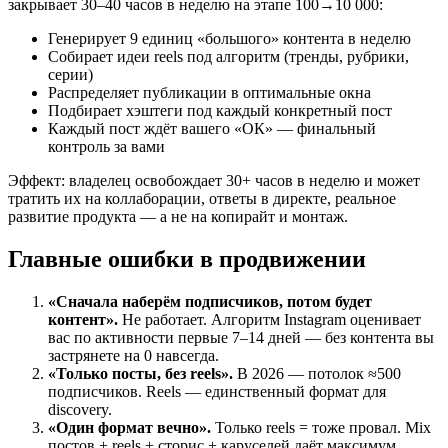
закрывает 30–40 часов в неделю на этапе 100→10 000:
Генерирует 9 единиц «большого» контента в неделю
Собирает идеи reels под алгоритм (тренды, рубрики,
серии)
Распределяет публикации в оптимальные окна
Подбирает хэштеги под каждый конкретный пост
Каждый пост ждёт вашего «ОК» — финальный
контроль за вами
Эффект: владелец освобождает 30+ часов в неделю и может
тратить их на коллаборации, ответы в директе, реальное
развитие продукта — а не на копирайт и монтаж.
Главные ошибки в продвижении
«Сначала наберём подписчиков, потом будет
контент».
Не работает. Алгоритм Instagram оценивает
вас по активности первые 7–14 дней — без контента вы
застрянете на 0 навсегда.
«Только посты, без reels».
В 2026 — потолок ≈500
подписчиков. Reels — единственный формат для
discovery.
«Один формат вечно».
Только reels = тоже провал. Mix
постов + reels + сторис + каруселей даёт максимум