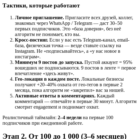
Тактики, которые работают
Личное приглашение.
Пригласите всех друзей, коллег,
знакомых через WhatsApp / Telegram — даст 30–50
первых подписчиков. Это «база доверия», без неё
алгоритм не понимает, кто вы.
Кросс-постинг.
Если у вас есть Telegram-канал, email-
база, физическая точка — везде ставьте ссылку на
Instagram. Не «подписывайтесь», а «у нас новое в
инстаграм».
Минимум 9 постов до запуска.
Пустой аккаунт = 95%
вошедших не подписываются. 9 постов в ленте = первое
впечатление «здесь живут».
Гео-локация в каждом посте.
Локальные бизнесы
получают +20–40% охвата от гео-тегов в первые 2
месяца, пока алгоритм не «закрепил» вас за нишей.
Активные ответы в комментариях.
Каждый
комментарий — отвечайте в первые 30 минут. Алгоритм
смотрит engagement и поднимает охват.
Реалистичный таймлайн:
2–4 недели
на первые 100
подписчиков при ежедневной работе.
Этап 2. От 100 до 1 000 (3–6 месяцев)