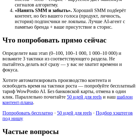
сигналов алгоритму.
«Нанять SMM и забыть».
Хороший SMM подберёт
контент, но без вашего голоса (продукт, личность,
история) подписчики не лояльны. Лучше AI-агент с
памятью бренда + ваше присутствие в сторис.
Что попробовать прямо сейчас
Определите ваш этап (0–100, 100–1 000, 1 000–10 000) и
возьмите 3 тактики из соответствующего раздела. Не
пытайтесь делать всё сразу — у вас не хватит времени и
фокуса.
Хотите автоматизировать производство контента и
освободить время на тактики роста — попробуйте бесплатный
тариф WowPostio AI. Без банковской карты, отмена в один
клик. Параллельно почитайте
50 идей для reels
и наш
шаблон
контент-плана
.
Попробовать бесплатно
·
50 идей для reels
·
Подбор хэштегов
под нишу
Частые вопросы