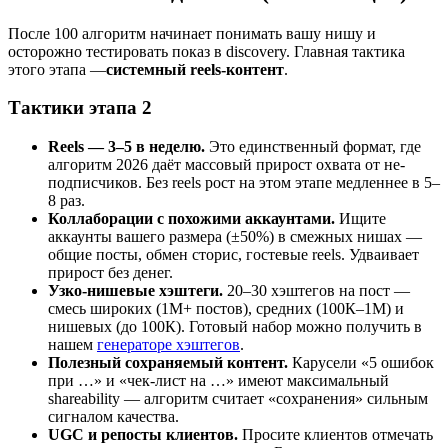
После 100 алгоритм начинает понимать вашу нишу и
осторожно тестировать показ в discovery. Главная тактика
этого этапа —
системный reels-контент
.
Тактики этапа 2
Reels — 3–5 в неделю.
Это единственный формат, где
алгоритм 2026 даёт массовый прирост охвата от не-
подписчиков. Без reels рост на этом этапе медленнее в 5–
8 раз.
Коллаборации с похожими аккаунтами.
Ищите
аккаунты вашего размера (±50%) в смежных нишах —
общие посты, обмен сторис, гостевые reels. Удваивает
прирост без денег.
Узко-нишевые хэштеги.
20–30 хэштегов на пост —
смесь широких (1М+ постов), средних (100К–1М) и
нишевых (до 100К). Готовый набор можно получить в
нашем
генераторе хэштегов
.
Полезный сохраняемый контент.
Карусели «5 ошибок
при …» и «чек-лист на …» имеют максимальный
shareability — алгоритм считает «сохранения» сильным
сигналом качества.
UGC и репосты клиентов.
Просите клиентов отмечать