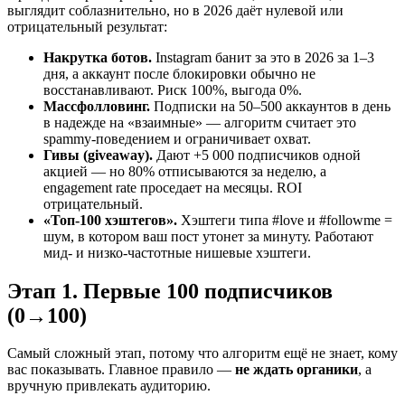
выглядит соблазнительно, но в 2026 даёт нулевой или
отрицательный результат:
Накрутка ботов.
Instagram банит за это в 2026 за 1–3
дня, а аккаунт после блокировки обычно не
восстанавливают. Риск 100%, выгода 0%.
Массфолловинг.
Подписки на 50–500 аккаунтов в день
в надежде на «взаимные» — алгоритм считает это
spammy-поведением и ограничивает охват.
Гивы (giveaway).
Дают +5 000 подписчиков одной
акцией — но 80% отписываются за неделю, а
engagement rate проседает на месяцы. ROI
отрицательный.
«Топ-100 хэштегов».
Хэштеги типа #love и #followme =
шум, в котором ваш пост утонет за минуту. Работают
мид- и низко-частотные нишевые хэштеги.
Этап 1. Первые 100 подписчиков
(0→100)
Самый сложный этап, потому что алгоритм ещё не знает, кому
вас показывать. Главное правило —
не ждать органики
, а
вручную привлекать аудиторию.