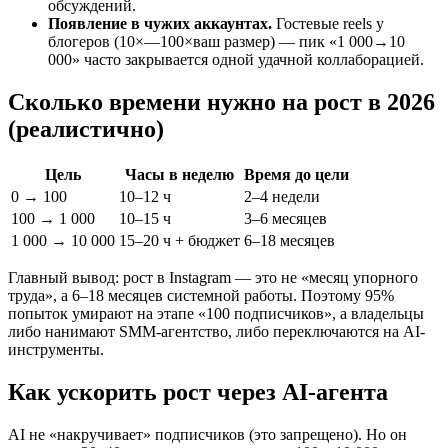
обсуждений.
Появление в чужих аккаунтах.
Гостевые reels у
блогеров (10×—100×ваш размер) — пик «1 000→10
000» часто закрывается одной удачной коллаборацией.
Сколько времени нужно на рост в 2026
(реалистично)
Цель
Часы в неделю
Время до цели
0 → 100
10–12 ч
2–4 недели
100 → 1 000
10–15 ч
3–6 месяцев
1 000 → 10 000
15–20 ч + бюджет
6–18 месяцев
Главный вывод: рост в Instagram — это не «месяц упорного
труда», а 6–18 месяцев системной работы. Поэтому 95%
попыток умирают на этапе «100 подписчиков», а владельцы
либо нанимают SMM-агентство, либо переключаются на AI-
инструменты.
Как ускорить рост через AI-агента
AI не «накручивает» подписчиков (это запрещено). Но он