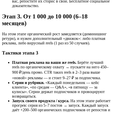
вас, репостите их сторис в свои. Бесплатное социальное
доказательство.
Этап 3. От 1 000 до 10 000 (6–18
месяцев)
На этом этапе органический рост замедляется (диминишинг
ретурн), и нужен дополнительный «движок»: либо платная
реклама, либо вирусный reels (1 раз из 50 случаев).
Тактики этапа 3
Платная реклама на ваши же reels.
Берёте лучший
reels по органическому охвату → пускаете на него 450–
900 ₽/день промо. CTR таких reels в 2–3 раза выше
«новой» рекламы — и стоит 9–27 ₽ за подписчика.
Серии и рубрики.
«Каждый понедельник — кейс
клиента», «по средам — Q&A», «в пятницу — за
кулисы». Серии держат подписчиков и провоцируют
возвращаться.
Запуск своего продукта / курса.
На этом этапе работает
прогрев: серия из 5–7 постов → запуск. Каждый запуск
даёт +200–500 органических подписчиков от репостов и