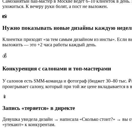
Самозанятый nail-мастер в Москве ведёт 6–10 клиенток в день
уложиться. К вечеру руки болят, а пост не выложен.
📸
Нужно показывать новые дизайны каждую неде
Клиентки приходят «за тем самым дизайном из инсты». Если вы
выложить — это +2 часа работы каждый день.
💰
Конкуренция с салонами и топ-мастерами
У салонов есть SMM-команда и фотограф (бюджет 30–80 тыс. ₽/м
проигрывает салону, который при той же цене вкладывается в в
📱
Запись «теряется» в директе
Девушка увидела дизайн → написала «Сколько стоит?» → вы от
«утекают» к конкурентам.