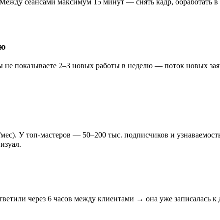
. Между сеансами максимум 15 минут — снять кадр, обработать в
лю
 не показываете 2–3 новых работы в неделю — поток новых заяво
ес). У топ-мастеров — 50–200 тыс. подписчиков и узнаваемость. 
изуал.
ветили через 6 часов между клиентами → она уже записалась к 